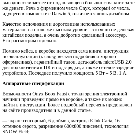
выгодно отличает ее от подавляющего большинства книг за те
же деньги. Речь о фирменном чехле Onyx, который от чехла,
идущего в комплекте с Darwin 5, отличается лишь дизайном.
Качество исполнения и дороговизна использованных
материалов на столь же высоком уровне – это явно не дешевая
китайская поделка, а очень добротно сделанный аксессуар.
Его рассмотрим отдельно.
Помимо кейса, в коробке находятся сама книга, инструкция
по эксплуатации (к слову, весьма подробная и хорошо
оформленная), гарантийный талон, дата-кабель microUSB 2.0
для подключения к ПК и подзарядки, а также сетевое зарядное
устройство. Последнее получило мощность 5 Вт – 5 В, 1 А.
Аппаратные спецификации
Возможности Onyx Boox Faust с точки зрения электронной
начинки приведены прямо на коробке, а также их можно
найти в инструкции. Более подробный перечень представлен
на сайте производителя и в данной статье.
— экран: сенсорный, 6 дюймов, матрица E Ink Carta, 16
оттенков серого, разрешение 600х800 пикселей, технология
SNOW Field;