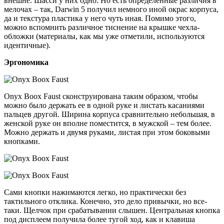
внешне. Шасси у них одно. Но есть определенные различия в
мелочах – так, Darwin 5 получил немного иной окрас корпуса,
да и текстура пластика у него чуть иная. Помимо этого,
можно вспомнить различное тиснение на крышке чехла-
обложки (материалы, как мы уже отметили, используются
идентичные).
Эргономика
Onyx Boox Faust сконструирована таким образом, чтобы
можно было держать ее в одной руке и листать касаниями
пальцев другой. Ширина корпуса сравнительно небольшая, в
женской руке он вполне поместится, в мужской – тем более.
Можно держать и двумя руками, листая при этом боковыми
кнопками.
Сами кнопки нажимаются легко, но практически без
тактильного отклика. Конечно, это дело привычки, но все-
таки. Щелчок при срабатывании слышен. Центральная кнопка
под дисплеем получила более тугой ход, как и клавиша