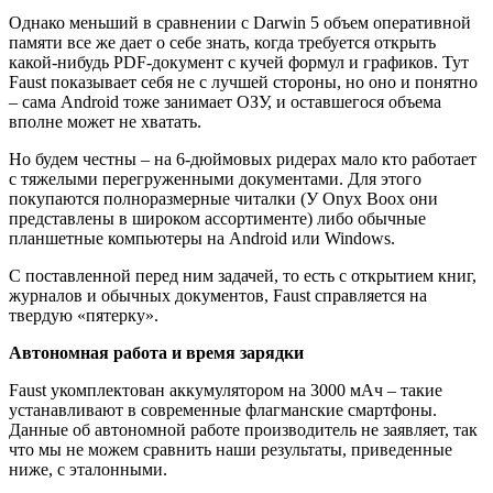
Однако меньший в сравнении с Darwin 5 объем оперативной
памяти все же дает о себе знать, когда требуется открыть
какой-нибудь PDF-документ с кучей формул и графиков. Тут
Faust показывает себя не с лучшей стороны, но оно и понятно
– сама Android тоже занимает ОЗУ, и оставшегося объема
вполне может не хватать.
Но будем честны – на 6-дюймовых ридерах мало кто работает
с тяжелыми перегруженными документами. Для этого
покупаются полноразмерные читалки (У Onyx Boox они
представлены в широком ассортименте) либо обычные
планшетные компьютеры на Android или Windows.
С поставленной перед ним задачей, то есть с открытием книг,
журналов и обычных документов, Faust справляется на
твердую «пятерку».
Автономная работа и время зарядки
Faust укомплектован аккумулятором на 3000 мАч – такие
устанавливают в современные флагманские смартфоны.
Данные об автономной работе производитель не заявляет, так
что мы не можем сравнить наши результаты, приведенные
ниже, с эталонными.