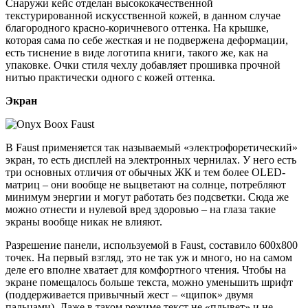
Снаружи кейс отделан высококачественной
текстурированной искусственной кожей, в данном случае
благородного красно-коричневого оттенка. На крышке,
которая сама по себе жесткая и не подвержена деформации,
есть тиснение в виде логотипа книги, такого же, как на
упаковке. Очки стиля чехлу добавляет прошивка прочной
нитью практически одного с кожей оттенка.
Экран
В Faust применяется так называемый «электрофоретический»
экран, то есть дисплей на электронных чернилах. У него есть
три основных отличия от обычных ЖК и тем более OLED-
матриц – они вообще не выцветают на солнце, потребляют
минимум энергии и могут работать без подсветки. Сюда же
можно отнести и нулевой вред здоровью – на глаза такие
экраны вообще никак не влияют.
Разрешение панели, используемой в Faust, составило 600х800
точек. На первый взгляд, это не так уж и много, но на самом
деле его вполне хватает для комфортного чтения. Чтобы на
экране помещалось больше текста, можно уменьшить шрифт
(поддерживается привычный жест – «щипок» двумя
пальцами). Даже в таком режиме текст не «плывет» и не