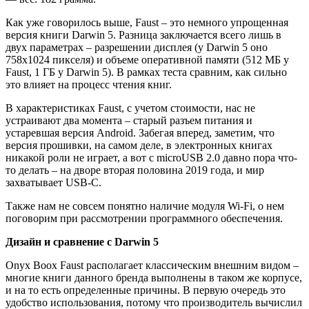
Как уже говорилось выше, Faust – это немного упрощенная
версия книги Darwin 5. Разница заключается всего лишь в
двух параметрах – разрешении дисплея (у Darwin 5 оно
758х1024 пикселя) и объеме оперативной памяти (512 МБ у
Faust, 1 ГБ у Darwin 5). В рамках теста сравним, как сильно
это влияет на процесс чтения книг.
В характеристиках Faust, с учетом стоимости, нас не
устраивают два момента – старый разъем питания и
устаревшая версия Android. Забегая вперед, заметим, что
версия прошивки, на самом деле, в электронных книгах
никакой роли не играет, а вот с microUSB 2.0 давно пора что-
то делать – на дворе вторая половина 2019 года, и мир
захватывает USB-C.
Также нам не совсем понятно наличие модуля Wi-Fi, о нем
поговорим при рассмотрении программного обеспечения.
Дизайн и сравнение с Darwin 5
Onyx Boox Faust располагает классическим внешним видом –
многие книги данного бренда выполнены в таком же корпусе,
и на то есть определенные причины. В первую очередь это
удобство использования, потому что производитель вычислил