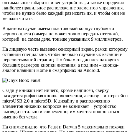
оптимальные габариты и вес устройства, а также определил
наиболее правильное расположение элементов управления,
чтобы не нужно было каждый раз искать их, и чтобы они не
мешали читать.
В данном случае имеем пластиковый корпус глубокого
черного цвета (камера не может точно передать оттенок),
который, на самом деле, тоньше указанных 9 миллиметров.
На лицевую часть выведен сенсорный экран, рамки которому
оставили специально, чтобы не было случайных касаний и
перелистываний страниц. По бокам от дисплея находятся
больших размеров кнопки листания, а под ним – кнопка-
аналог клавиши Home в смартфонах на Android.
Сзади у книжки нет ничего, кроме надписей, сверху
находится рифленая кнопка включения, а снизу – интерфейсы
microUSB 2.0 и microSD. К дизайну и расположению
элементов никаких вопросов не возникает – устройство
выглядит стильно и современно, им хочется пользоваться
именно без чехла.
На снимке видно, что Faust и Darwin 5 максимально похожи