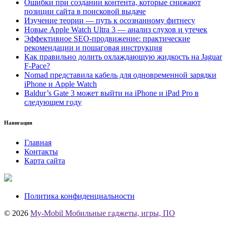
Ошибки при создании контента, которые снижают
позиции сайта в поисковой выдаче
Изучение теории — путь к осознанному фитнесу
Новые Apple Watch Ultra 3 — анализ слухов и утечек
Эффективное SEO-продвижение: практические
рекомендации и пошаговая инструкция
Как правильно долить охлаждающую жидкость на Jaguar
F-Pace?
Nomad представила кабель для одновременной зарядки
iPhone и Apple Watch
Baldur’s Gate 3 может выйти на iPhone и iPad Pro в
следующем году
Навигация
Главная
Контакты
Карта сайта
Политика конфиденциальности
© 2026
My-Mobil Мобильные гаджеты, игры, ПО