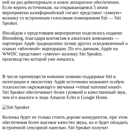
ней не раз дебютировало и новое аппаратное обеспечение.
Если верить источникам, на открывающемся 5 июня
мероприятии калифорнийский гигант представит «умную»
колонку со встроенным голосовым помощником Siri — Siri
Speaker.
Инсайдом о предстоящем мероприятии поделилось издание
Bloomberg, благодаря контактам в азиатских компаниях —
партнерах Apple традиционно лучше других осведомленный о
планах «яблочной» корпорации. По его данным, Apple на
WWDC представит «умную» колонку Siri Speaker,
производство которой уже началось.
В числе преимуществ новинки помимо поддержки Siri и
интеграции в экосистему Apple источники называют особую
технологию окружающего звучания «virtual surround sound».
Siri Speaker обеспечивает более громкий и качественный звук,
чем его аналоги в лице Amazon Echo и Google Home.
Колонка будет не только стоить дороже конкурентов, при этом
обеспечивая более высокое качество звука, но и будет обладать
встроенной сенсорной панелью. Siri Speaker получит