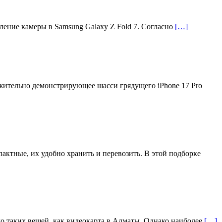
ление камеры в Samsung Galaxy Z Fold 7. Согласно
[…]
жительно демонстрирующее шасси грядущего iPhone 17 Pro
актные, их удобно хранить и перевозить. В этой подборке
до таких вещей, как видеокарта в Алматы. Однако наиболее
[…]