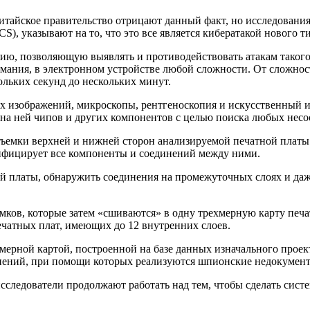
 китайское правительство отрицают данный факт, но исследован
 FICS), указывают на то, что это все является кибератакой нового т
гию, позволяющую выявлять и противодействовать атакам такого
ания, в электронном устройстве любой сложности. От сложности
кольких секунд до нескольких минут.
х изображений, микроскопы, рентгеноскопия и искусственный и
 на ней чипов и других компонентов с целью поиска любых несо
 съемки верхней и нижней сторон анализируемой печатной плат
тифицирует все компоненты и соединений между ними.
ой платы, обнаружить соединения на промежуточных слоях и да
имков, которые затем «сшиваются» в одну трехмерную карту печ
ечатных плат, имеющих до 12 внутренних слоев.
хмерной картой, построенной на базе данных изначального проект
инений, при помощи которых реализуются шпионские недокумен
исследователи продолжают работать над тем, чтобы сделать сист