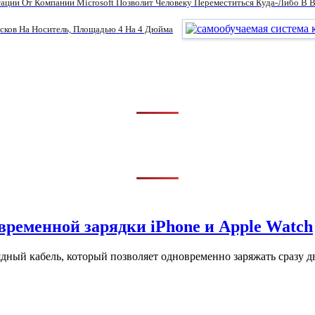
ации От Компании Microsoft Позволит Человеку Переместиться Куда-Либо В 
сков На Носитель, Площадью 4 На 4 Дюйма
временной зарядки iPhone и Apple Watch
ный кабель, который позволяет одновременно заряжать сразу дв