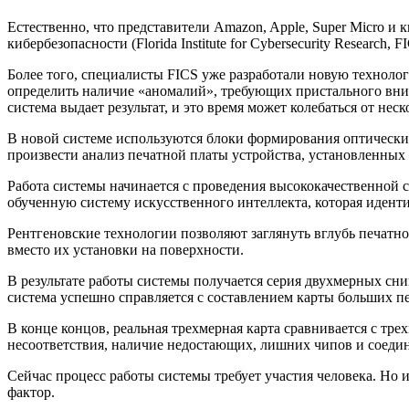
Естественно, что представители Amazon, Apple, Super Micro и
кибербезопасности (Florida Institute for Cybersecurity Research,
Более того, специалисты FICS уже разработали новую техноло
определить наличие «аномалий», требующих пристального вним
система выдает результат, и это время может колебаться от нес
В новой системе используются блоки формирования оптически
произвести анализ печатной платы устройства, установленных
Работа системы начинается с проведения высококачественной
обученную систему искусственного интеллекта, которая иден
Рентгеновские технологии позволяют заглянуть вглубь печатн
вместо их установки на поверхности.
В результате работы системы получается серия двухмерных сн
система успешно справляется с составлением карты больших п
В конце концов, реальная трехмерная карта сравнивается с тре
несоответствия, наличие недостающих, лишних чипов и соед
Сейчас процесс работы системы требует участия человека. Но 
фактор.