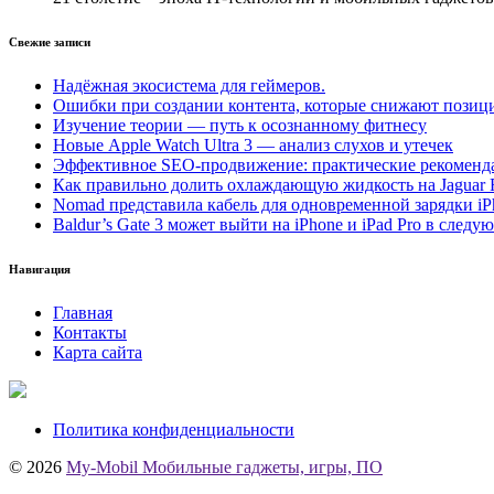
Свежие записи
Надёжная экосистема для геймеров.
Ошибки при создании контента, которые снижают позици
Изучение теории — путь к осознанному фитнесу
Новые Apple Watch Ultra 3 — анализ слухов и утечек
Эффективное SEO-продвижение: практические рекоменд
Как правильно долить охлаждающую жидкость на Jaguar 
Nomad представила кабель для одновременной зарядки iP
Baldur’s Gate 3 может выйти на iPhone и iPad Pro в следу
Навигация
Главная
Контакты
Карта сайта
Политика конфиденциальности
© 2026
My-Mobil Мобильные гаджеты, игры, ПО