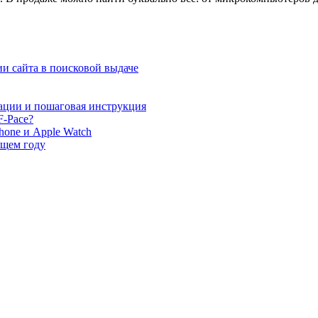
и сайта в поисковой выдаче
ации и пошаговая инструкция
F-Pace?
hone и Apple Watch
ющем году