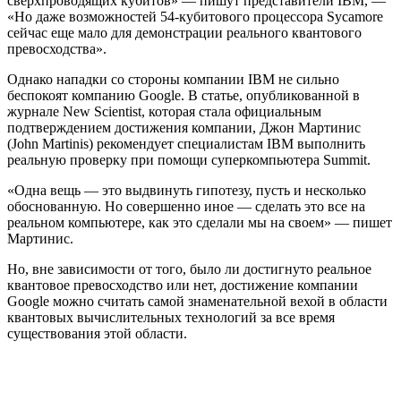
сверхпроводящих кубитов» — пишут представители IBM, —
«Но даже возможностей 54-кубитового процессора Sycamore
сейчас еще мало для демонстрации реального квантового
превосходства».
Однако нападки со стороны компании IBM не сильно
беспокоят компанию Google. В статье, опубликованной в
журнале New Scientist, которая стала официальным
подтверждением достижения компании, Джон Мартинис
(John Martinis) рекомендует специалистам IBM выполнить
реальную проверку при помощи суперкомпьютера Summit.
«Одна вещь — это выдвинуть гипотезу, пусть и несколько
обоснованную. Но совершенно иное — сделать это все на
реальном компьютере, как это сделали мы на своем» — пишет
Мартинис.
Но, вне зависимости от того, было ли достигнуто реальное
квантовое превосходство или нет, достижение компании
Google можно считать самой знаменательной вехой в области
квантовых вычислительных технологий за все время
существования этой области.