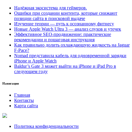
Надёжная экосистема для геймеров.
Ошибки при создании контента, которые снижают
позиции сайта в поисковой выдаче
Изучение теории — путь к осознанному фитнесу
Новые Apple Watch Ultra 3 — анализ слухов и утечек
Эффективное SEO-продвижение: практические
рекомендации и пошаговая инструкция
Как правильно долить охлаждающую жидкость на Jaguar
F-Pace?
Nomad представила кабель для одновременной зарядки
iPhone и Apple Watch
Baldur’s Gate 3 может выйти на iPhone и iPad Pro в
следующем году
Навигация
Главная
Контакты
Карта сайта
Политика конфиденциальности