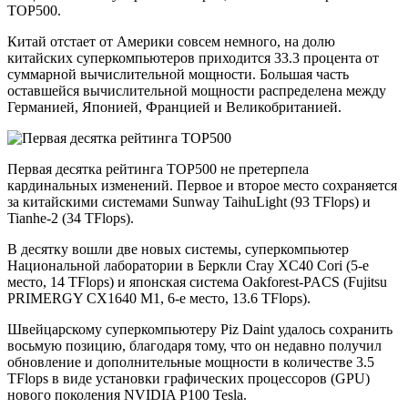
TOP500.
Китай отстает от Америки совсем немного, на долю
китайских суперкомпьютеров приходится 33.3 процента от
суммарной вычислительной мощности. Большая часть
оставшейся вычислительной мощности распределена между
Германией, Японией, Францией и Великобританией.
Первая десятка рейтинга TOP500 не претерпела
кардинальных изменений. Первое и второе место сохраняется
за китайскими системами Sunway TaihuLight (93 TFlops) и
Tianhe-2 (34 TFlops).
В десятку вошли две новых системы, суперкомпьютер
Национальной лаборатории в Беркли Cray XC40 Cori (5-е
место, 14 TFlops) и японская система Oakforest-PACS (Fujitsu
PRIMERGY CX1640 M1, 6-е место, 13.6 TFlops).
Швейцарскому суперкомпьютеру Piz Daint удалось сохранить
восьмую позицию, благодаря тому, что он недавно получил
обновление и дополнительные мощности в количестве 3.5
TFlops в виде установки графических процессоров (GPU)
нового поколения NVIDIA P100 Tesla.