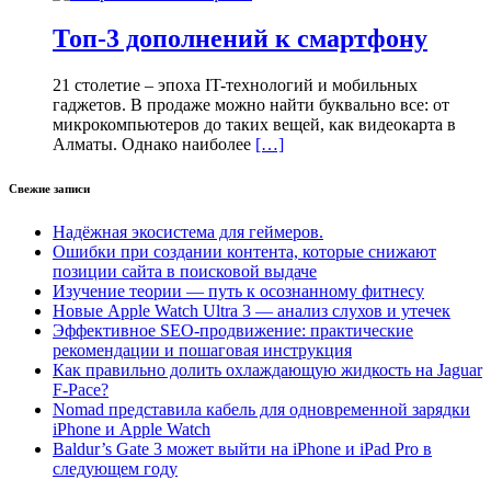
Топ-3 дополнений к смартфону
21 столетие – эпоха IT-технологий и мобильных
гаджетов. В продаже можно найти буквально все: от
микрокомпьютеров до таких вещей, как видеокарта в
Алматы. Однако наиболее
[…]
Свежие записи
Надёжная экосистема для геймеров.
Ошибки при создании контента, которые снижают
позиции сайта в поисковой выдаче
Изучение теории — путь к осознанному фитнесу
Новые Apple Watch Ultra 3 — анализ слухов и утечек
Эффективное SEO-продвижение: практические
рекомендации и пошаговая инструкция
Как правильно долить охлаждающую жидкость на Jaguar
F-Pace?
Nomad представила кабель для одновременной зарядки
iPhone и Apple Watch
Baldur’s Gate 3 может выйти на iPhone и iPad Pro в
следующем году