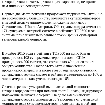
который, толи к счастью, толи к разочарованию, не принес
нам никаких неожиданностей.
Первые два места рейтинга продолжает удерживать Китай, но
по абсолютному большинству количества суперкомпьютеров
в первой десятке лидирующее положение занимают
Соединенные Штаты Америки. Обе страны-лидера имеют по
171 суперкомпьютерной системе в рейтинге TOP500 и эти
системы приблизительно равны с точки зрения суммарной
вычислительной мощности.
В ноябре 2015 года в рейтинге TOP500 на долю Китая
приходилось 108 суперкомпьютеров, на долю США
приходилось 200 систем, что составляло 40 процентов от
общего количества. После этого Китай значительно
продвинулся вперед, и в июне этого года число китайских
суперкомпьютерных систем в рейтинге увеличилось до 167, а
число американских уменьшилось до 165.
С точки зрения суммарной вычислительной мощности,
которая определяется при помощи теста Linpack, лидирующее
положение занимает Америка. На долю американских
суперкомпьютеров приходится 33.9 процента от суммарной
мощности всех суперкомпьютеров, включенных в рейтинг