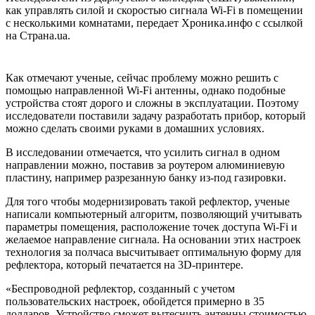
как управлять силой и скоростью сигнала Wi-Fi в помещении
с несколькими комнатами, передает Хроника.инфо с ссылкой
на Страна.ua.
Как отмечают ученые, сейчас проблему можно решить с
помощью направленной Wi-Fi антенны, однако подобные
устройства стоят дорого и сложны в эксплуатации. Поэтому
исследователи поставили задачу разработать прибор, который
можно сделать своими руками в домашних условиях.
В исследовании отмечается, что усилить сигнал в одном
направлении можно, поставив за роутером алюминиевую
пластину, например разрезанную банку из-под газировки.
Для того чтобы модернизировать такой рефлектор, ученые
написали компьютерный алгоритм, позволяющий учитывать
параметры помещения, расположение точек доступа Wi-Fi и
желаемое направление сигнала. На основании этих настроек
технология за полчаса высчитывает оптимальную форму для
рефлектора, который печатается на 3D-принтере.
«Беспроводной рефлектор, созданный с учетом
пользовательских настроек, обойдется примерно в 35
долларов. Устройство сможет вытеснить антенны стоимостью