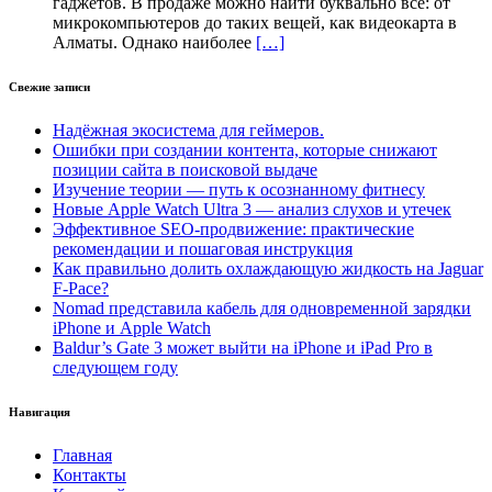
гаджетов. В продаже можно найти буквально все: от
микрокомпьютеров до таких вещей, как видеокарта в
Алматы. Однако наиболее
[…]
Свежие записи
Надёжная экосистема для геймеров.
Ошибки при создании контента, которые снижают
позиции сайта в поисковой выдаче
Изучение теории — путь к осознанному фитнесу
Новые Apple Watch Ultra 3 — анализ слухов и утечек
Эффективное SEO-продвижение: практические
рекомендации и пошаговая инструкция
Как правильно долить охлаждающую жидкость на Jaguar
F-Pace?
Nomad представила кабель для одновременной зарядки
iPhone и Apple Watch
Baldur’s Gate 3 может выйти на iPhone и iPad Pro в
следующем году
Навигация
Главная
Контакты