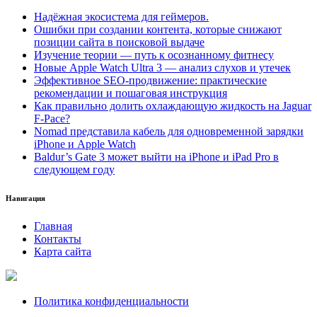
Надёжная экосистема для геймеров.
Ошибки при создании контента, которые снижают
позиции сайта в поисковой выдаче
Изучение теории — путь к осознанному фитнесу
Новые Apple Watch Ultra 3 — анализ слухов и утечек
Эффективное SEO-продвижение: практические
рекомендации и пошаговая инструкция
Как правильно долить охлаждающую жидкость на Jaguar
F-Pace?
Nomad представила кабель для одновременной зарядки
iPhone и Apple Watch
Baldur’s Gate 3 может выйти на iPhone и iPad Pro в
следующем году
Навигация
Главная
Контакты
Карта сайта
Политика конфиденциальности