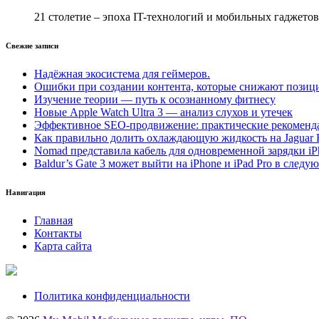
21 столетие – эпоха IT-технологий и мобильных гаджето
Свежие записи
Надёжная экосистема для геймеров.
Ошибки при создании контента, которые снижают позици
Изучение теории — путь к осознанному фитнесу
Новые Apple Watch Ultra 3 — анализ слухов и утечек
Эффективное SEO-продвижение: практические рекоменд
Как правильно долить охлаждающую жидкость на Jaguar 
Nomad представила кабель для одновременной зарядки iP
Baldur’s Gate 3 может выйти на iPhone и iPad Pro в следу
Навигация
Главная
Контакты
Карта сайта
Политика конфиденциальности