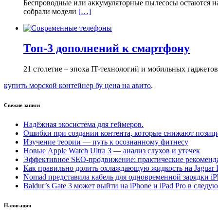
Беспроводные или аккумуляторные пылесосы остаются на 
собрали модели
[…]
Топ-3 дополнений к смартфону
21 столетие – эпоха IT-технологий и мобильных гаджето
купить морской контейнер бу цена на авито
.
Свежие записи
Надёжная экосистема для геймеров.
Ошибки при создании контента, которые снижают позици
Изучение теории — путь к осознанному фитнесу
Новые Apple Watch Ultra 3 — анализ слухов и утечек
Эффективное SEO-продвижение: практические рекоменд
Как правильно долить охлаждающую жидкость на Jaguar 
Nomad представила кабель для одновременной зарядки iP
Baldur’s Gate 3 может выйти на iPhone и iPad Pro в следу
Навигация