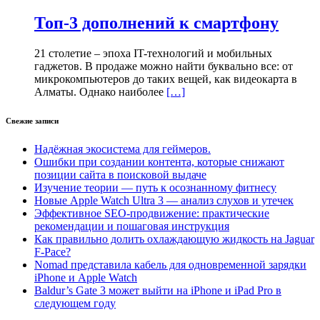
Топ-3 дополнений к смартфону
21 столетие – эпоха IT-технологий и мобильных
гаджетов. В продаже можно найти буквально все: от
микрокомпьютеров до таких вещей, как видеокарта в
Алматы. Однако наиболее
[…]
Свежие записи
Надёжная экосистема для геймеров.
Ошибки при создании контента, которые снижают
позиции сайта в поисковой выдаче
Изучение теории — путь к осознанному фитнесу
Новые Apple Watch Ultra 3 — анализ слухов и утечек
Эффективное SEO-продвижение: практические
рекомендации и пошаговая инструкция
Как правильно долить охлаждающую жидкость на Jaguar
F-Pace?
Nomad представила кабель для одновременной зарядки
iPhone и Apple Watch
Baldur’s Gate 3 может выйти на iPhone и iPad Pro в
следующем году