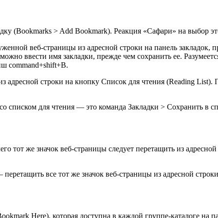
дку (Bookmarks > Add Bookmark). Реакция «Сафари» на выбор э
женной веб-страницы из адресной строки на панель закладок, п
можно ввести имя закладки, прежде чем сохранить ее. Разумеется
иш command+shift+B.
 адресной строки на кнопку Список для чтения (Reading List). П
о списком для чтения — это команда Закладки > Сохранить в спис
чего тот же значок веб-страницы следует перетащить из адресной 
, — перетащить все тот же значок веб-страницы из адресной стро
okmark Here), которая доступна в каждой группе-каталоге на пан