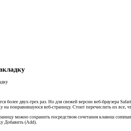
закладку
адку
я более двух-трех раз. Но для свежей версии веб-браузера Safar
у на понравившуюся веб-страницу. Стоит перечислить их все, ч
траницу можно сохранить посредством сочетания клавиш comman
ку Добавить (Add).