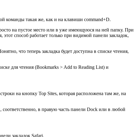
той команды такая же, как и на клавиши command+D.
росто на пустое место или в уже имеющуюся на ней папку. При
, этот способ работает только при видимой панели закладок,
онятно, что теперь закладка будет доступна в списке чтения,
ке для чтения (Bookmarks > Add to Reading List) и
строки на кнопку Top Sites, которая расположена там же, на
ки, соответственно, в правую часть панели Dock или в любой
ели закладок Safari.