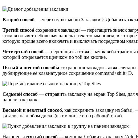
Второй способ
— через пункт меню Закладки > Добавить закла
Третий способ
сохранения закладки — перетащить значок загру
этом всплывет небольшая панель с текстовым полем, в которое 
которую проще всего включать и выключать посредством клав
Четвертый способ
— перетащить тот же значок веб-страницы из
который открывается щелчком по той же кнопке.
Пятый и шестой способы
сохранения закладок также связаны с
дублирующее её клавиатурное сокращение command+shift+D.
Седьмой способ
— отправить закладку на экран Top Sites, для 
панели закладок.
Восьмой и девятый способ
, как сохранить закладку из Safari
каталог на любом диске (в том числе и на рабочий стол).
Наконец,
десятый способ
— команда Добавить закладку (Add Bo