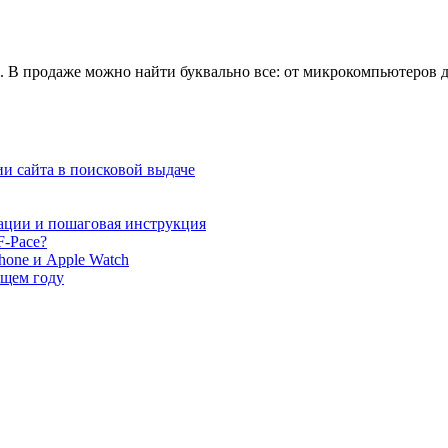
в. В продаже можно найти буквально все: от микрокомпьютеров 
и сайта в поисковой выдаче
ации и пошаговая инструкция
F-Pace?
hone и Apple Watch
ющем году