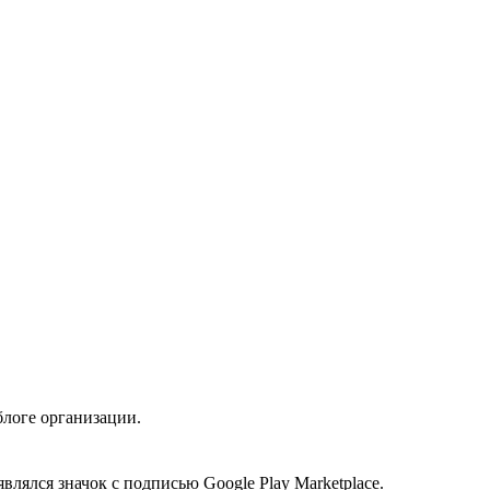
блоге организации.
лялся значок с подписью Google Play Marketplace.