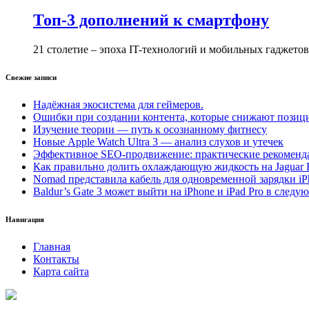
Топ-3 дополнений к смартфону
21 столетие – эпоха IT-технологий и мобильных гаджето
Свежие записи
Надёжная экосистема для геймеров.
Ошибки при создании контента, которые снижают позици
Изучение теории — путь к осознанному фитнесу
Новые Apple Watch Ultra 3 — анализ слухов и утечек
Эффективное SEO-продвижение: практические рекоменд
Как правильно долить охлаждающую жидкость на Jaguar 
Nomad представила кабель для одновременной зарядки iP
Baldur’s Gate 3 может выйти на iPhone и iPad Pro в следу
Навигация
Главная
Контакты
Карта сайта