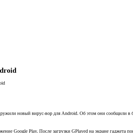
droid
oid
аружили новый вирус-вор для Android. Об этом они сообщили в 
ие Google Play. После загрузки GPlayed на экране гаджета появ