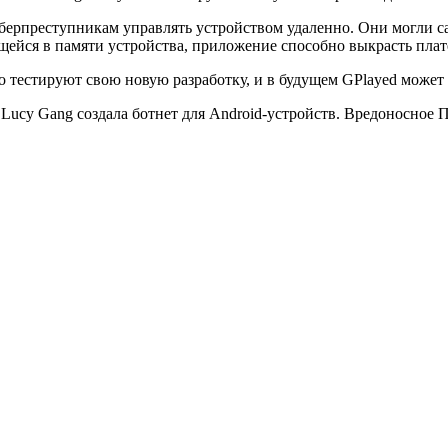
берпреступникам управлять устройством удаленно. Они могли са
ейся в памяти устройства, приложение способно выкрасть пла
естируют свою новую разработку, и в будущем GPlayed может ст
e Lucy Gang создала ботнет для Android-устройств. Вредоносное