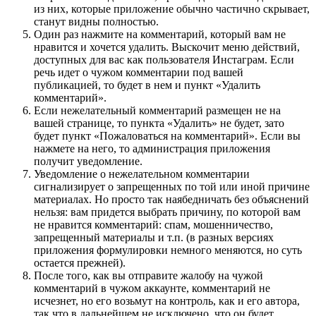
из них, которые приложение обычно частично скрывает,
станут видны полностью.
Один раз нажмите на комментарий, который вам не
нравится и хочется удалить. Выскочит меню действий,
доступных для вас как пользователя Инстаграм. Если
речь идет о чужом комментарии под вашей
публикацией, то будет в нем и пункт «Удалить
комментарий».
Если нежелательный комментарий размещен не на
вашей странице, то пункта «Удалить» не будет, зато
будет пункт «Пожаловаться на комментарий». Если вы
нажмете на него, то администрация приложения
получит уведомление.
Уведомление о нежелательном комментарии
сигнализирует о запрещенных по той или иной причине
материалах. Но просто так наябедничать без объяснений
нельзя: вам придется выбрать причину, по которой вам
не нравится комментарий: спам, мошенничество,
запрещенный материалы и т.п. (в разных версиях
приложения формулировки немного меняются, но суть
остается прежней).
После того, как вы отправите жалобу на чужой
комментарий в чужом аккаунте, комментарий не
исчезнет, но его возьмут на контроль, как и его автора,
так что в дальнейшем не исключено, что он будет