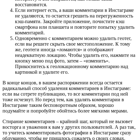
восстановится.
Если интернет есть, а ваши комментарии в Инстаграме
не удаляются, то остается грешить на перегруженность
кэш-памяти. Закройте приложение, почистите кэш
смартфона или планшета и повторите попытку удалить
комментарий.
Одновременно с комментарием можно удалить геотег,
если вы решите скрыть свое местоположение. К тому
же, геотеги иногда «ломаются» и отображают
неадекватную локацию. Чтобы удалить его, нажмите на
кнопку меню под фото, затем – «изменить».
Прикоснитесь к геолокационному комментарию над
картинкой и удалите его.
В конце концов, в вашем распоряжении всегда остается
радикальный способ удаления комментариев в Инстаграме:
если вы сотрете публикацию, то все комментарии под ней
тоже исчезнут. Но перед тем, как удалять комментарии в
Инстаграме таким бесповоротным образом, хорошо
подумайте и попробуйте обойтись более мягкими мерами.
Стирание комментариев – крайний шаг, который не вызовет
восторга и уважения к вам у других пользователей. А раз так,
то учитесь комментировать фотографии в Инстаграме сразу
обдуманно, чтобы не пришлось сожалеть о своих словах.