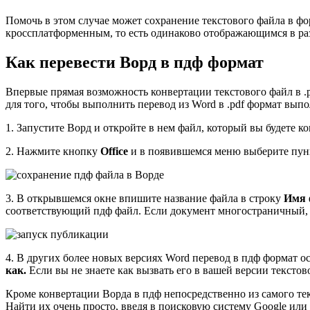
Помочь в этом случае может сохранение текстового файла в фо
кроссплатформенным, то есть одинаково отображающимся в раз
Как перевести Ворд в пдф формат
Впервые прямая возможность конвертации текстового файл в .pd
для того, чтобы выполнить перевод из Word в .pdf формат вып
1. Запустите Ворд и откройте в нем файл, который вы будете к
2. Нажмите кнопку
Office
и в появившемся меню выберите пу
3. В открывшемся окне впишите название файла в строку
Имя 
соответствующий пдф файл. Если документ многостраничный, т
4. В других более новых версиях Word перевод в пдф формат о
как.
Если вы не знаете как вызвать его в вашей версии текстов
Кроме конвертации Ворда в пдф непосредственно из самого т
Найти их очень просто, введя в поисковую систему Google или 