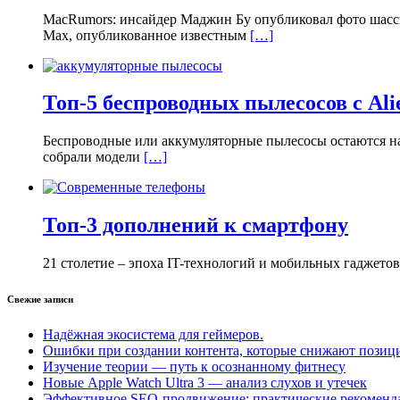
MacRumors: инсайдер Маджин Бу опубликовал фото шасси
Max, опубликованное известным
[…]
Топ-5 беспроводных пылесосов с Ali
Беспроводные или аккумуляторные пылесосы остаются на 
собрали модели
[…]
Топ-3 дополнений к смартфону
21 столетие – эпоха IT-технологий и мобильных гаджето
Свежие записи
Надёжная экосистема для геймеров.
Ошибки при создании контента, которые снижают позици
Изучение теории — путь к осознанному фитнесу
Новые Apple Watch Ultra 3 — анализ слухов и утечек
Эффективное SEO-продвижение: практические рекоменд