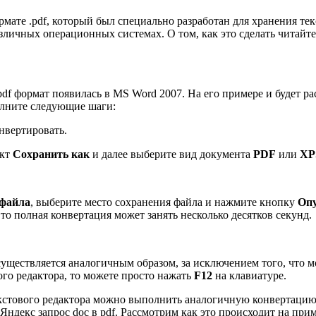
рмате .pdf, который был специально разработан для хранения те
личных операционных системах. О том, как это сделать читайте
f формат появилась в MS Word 2007. На его примере и будет рас
олните следующие шаги:
онвертировать.
нкт
Сохранить как
и далее выберите вид документа
PDF
или
XP
файла
, выберите место сохранения файла и нажмите кнопку
Оп
о полная конвертация может занять несколько десятков секунд.
существляется аналогичным образом, за исключением того, что м
ого редактора, то можете просто нажать
F12
на клавиатуре.
екстового редактора можно выполнить аналогичную конвертаци
Яндекс запрос doc в pdf. Рассмотрим как это происходит на приме