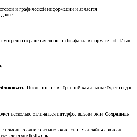
кстовой и графической информации и является
 далее.
смотрено сохранения любого .doc-файла в формате .pdf. Итак,
S
.
убликовать
. После этого в выбранной вами папке будет создан
ожет несколько отличаться интерфес вызова окна
Сохранить
ю с помощью одного из многочисленных онлайн-сервисов.
ре сайта smallpdf.com.