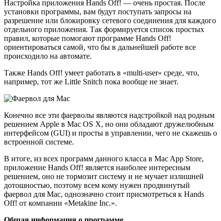
Настройка приложения Hands Off! — очень простая. После
установки программы, вам будут поступать запросы на
разрешение или блокировку сетевого соединения для каждого
отдельного приложения. Так формируется список простых
правил, которые помогают программе Hands Off!
ориентироваться самой, что бы в дальнейшей работе все
происходило на автомате.
Также Hands Off! умеет работать в «multi-user» среде, что,
например, тот же Little Snitch пока вообще не знает.
Конечно все эти фаерволы являются надстройкой над родным
решением Apple в Mac OS X, но они обладают дружелюбным
интерфейсом (GUI) и просты в управлении, чего не скажешь о
встроенной системе.
В итоге, из всех программ данного класса в Mac App Store,
приложение Hands Off! является наиболее интересным
решением, оно не тормозит систему и не мучает излишней
дотошностью, поэтому всем кому нужен продвинутый
фаервол для Mac, однозначно стоит присмотреться к Hands
Off! от компании «Metakine Inc.».
Общая информация о программе