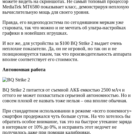
можете видеть на скриншотах. Не самый топовый процессор
MediaTek MT6580 показывает класс, демонстрируя неплохую
вычислительную мощь для своего уровня.
Правда, его видеоподсистема по сегодняшним меркам уже
старовата, так что можно и не мечтать об ультра-настройках
графики в новейших игрушках.
И все же, для устройства за $100 BQ Strike 2 выдает очень
неплохие показатели. Да, он не игровой, но так он и не
позиционируется таким, так что производительность аппарата
вполне соответствует его стоимости.
Автономная работа
BQ Strike 2 питается от съемной АКБ емкостью 2500 мАч и
оттого не может похвастаться серьезной автономностью. Но и
совсем плохой ее назвать тоже нельзя – она вполне обычная.
При стандартном использовании в режиме «всего понемногу»
смартфон продержался чуть больше суток. На что хотелось бы
обратить особое внимание, так это на быстрое утекание заряда
в интервале от 10% до 0%, и исправить этот недочет не
получилось даже при помощи калибровки.