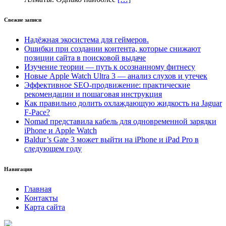
Свежие записи
Надёжная экосистема для геймеров.
Ошибки при создании контента, которые снижают
позиции сайта в поисковой выдаче
Изучение теории — путь к осознанному фитнесу
Новые Apple Watch Ultra 3 — анализ слухов и утечек
Эффективное SEO-продвижение: практические
рекомендации и пошаговая инструкция
Как правильно долить охлаждающую жидкость на Jaguar
F-Pace?
Nomad представила кабель для одновременной зарядки
iPhone и Apple Watch
Baldur’s Gate 3 может выйти на iPhone и iPad Pro в
следующем году
Навигация
Главная
Контакты
Карта сайта