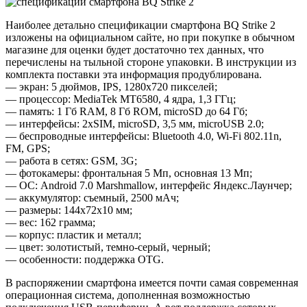
Наиболее детально спецификации смартфона BQ Strike 2
изложены на официальном сайте, но при покупке в обычном
магазине для оценки будет достаточно тех данных, что
перечислены на тыльной стороне упаковки. В инструкции из
комплекта поставки эта информация продублирована.
— экран: 5 дюймов, IPS, 1280х720 пикселей;
— процессор: MediaTek MT6580, 4 ядра, 1,3 ГГц;
— память: 1 Гб RAM, 8 Гб ROM, microSD до 64 Гб;
— интерфейсы: 2xSIM, microSD, 3,5 мм, microUSB 2.0;
— беспроводные интерфейсы: Bluetooth 4.0, Wi-Fi 802.11n,
FM, GPS;
— работа в сетях: GSM, 3G;
— фотокамеры: фронтальная 5 Мп, основная 13 Мп;
— ОС: Android 7.0 Marshmallow, интерфейс Яндекс.Лаунчер;
— аккумулятор: съемный, 2500 мАч;
— размеры: 144х72х10 мм;
— вес: 162 грамма;
— корпус: пластик и металл;
— цвет: золотистый, темно-серый, черный;
— особенности: поддержка OTG.
В распоряжении смартфона имеется почти самая современная
операционная система, дополненная возможностью