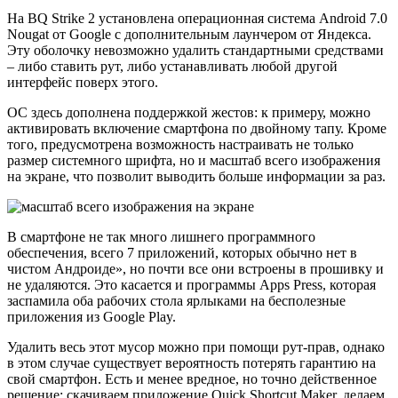
На BQ Strike 2 установлена операционная система Android 7.0
Nougat от Google с дополнительным лаунчером от Яндекса.
Эту оболочку невозможно удалить стандартными средствами
– либо ставить рут, либо устанавливать любой другой
интерфейс поверх этого.
OC здесь дополнена поддержкой жестов: к примеру, можно
активировать включение смартфона по двойному тапу. Кроме
того, предусмотрена возможность настраивать не только
размер системного шрифта, но и масштаб всего изображения
на экране, что позволит выводить больше информации за раз.
В смартфоне не так много лишнего программного
обеспечения, всего 7 приложений, которых обычно нет в
чистом Андроиде», но почти все они встроены в прошивку и
не удаляются. Это касается и программы Apps Press, которая
заспамила оба рабочих стола ярлыками на бесполезные
приложения из Google Play.
Удалить весь этот мусор можно при помощи рут-прав, однако
в этом случае существует вероятность потерять гарантию на
свой смартфон. Есть и менее вредное, но точно действенное
решение: скачиваем приложение Quick Shortcut Maker, делаем