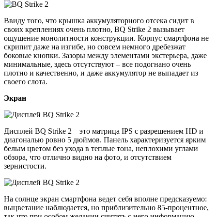
Ввиду того, что крышка аккумуляторного отсека сидит в
своих креплениях очень плотно, BQ Strike 2 вызывает
ощущение монолитности конструкции. Корпус смартфона не
скрипит даже на изгибе, но совсем немного дребезжат
боковые кнопки. Зазоры между элементами экстерьера, даже
минимальные, здесь отсутствуют – все подогнано очень
плотно и качественно, и даже аккумулятор не выпадает из
своего слота.
Экран
Дисплей BQ Strike 2 – это матрица IPS с разрешением HD и
диагональю ровно 5 дюймов. Панель характеризуется ярким
белым цветом без ухода в теплые тона, неплохими углами
обзора, что отлично видно на фото, и отсутствием
зернистости.
На солнце экран смартфона ведет себя вполне предсказуемо:
выцветание наблюдается, но приблизительно 85-процентное,
так что при особом желании считать с него информацию