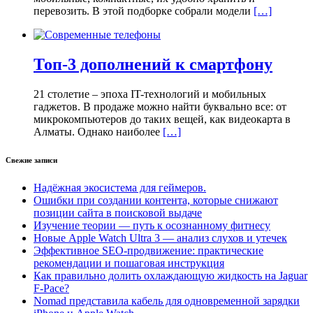
перевозить. В этой подборке собрали модели
[…]
Топ-3 дополнений к смартфону
21 столетие – эпоха IT-технологий и мобильных
гаджетов. В продаже можно найти буквально все: от
микрокомпьютеров до таких вещей, как видеокарта в
Алматы. Однако наиболее
[…]
Свежие записи
Надёжная экосистема для геймеров.
Ошибки при создании контента, которые снижают
позиции сайта в поисковой выдаче
Изучение теории — путь к осознанному фитнесу
Новые Apple Watch Ultra 3 — анализ слухов и утечек
Эффективное SEO-продвижение: практические
рекомендации и пошаговая инструкция
Как правильно долить охлаждающую жидкость на Jaguar
F-Pace?
Nomad представила кабель для одновременной зарядки