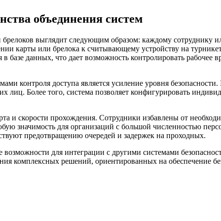
ства объединения систем
и брелоков выглядит следующим образом: каждому сотруднику и
и карты или брелока к считывающему устройству на турникете 
 в базе данных, что дает возможность контролировать рабочее 
мами контроля доступа является усиление уровня безопасност
 лиц. Более того, система позволяет конфигурировать индивиду
а и скорости прохождения. Сотрудники избавлены от необходи
собую значимость для организаций с большой численностью пер
ствуют предотвращению очередей и задержек на проходных.
 возможности для интеграции с другими системами безопасност
ния комплексных решений, ориентированных на обеспечение без