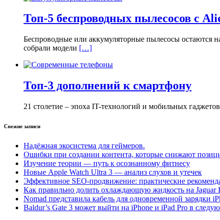
Топ-5 беспроводных пылесосов с Ali
Беспроводные или аккумуляторные пылесосы остаются на 
собрали модели
[…]
Топ-3 дополнений к смартфону
21 столетие – эпоха IT-технологий и мобильных гаджето
Свежие записи
Надёжная экосистема для геймеров.
Ошибки при создании контента, которые снижают позици
Изучение теории — путь к осознанному фитнесу
Новые Apple Watch Ultra 3 — анализ слухов и утечек
Эффективное SEO-продвижение: практические рекоменд
Как правильно долить охлаждающую жидкость на Jaguar 
Nomad представила кабель для одновременной зарядки iP
Baldur’s Gate 3 может выйти на iPhone и iPad Pro в следу