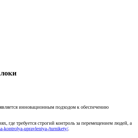
елоки
 является инновационным подходом к обеспечению
х, где требуется строгий контроль за перемещением людей, а
ma-kontrolya-upravleniya-/turnikety/
.