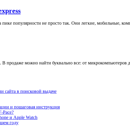
express
пике популярности не просто так. Они легкие, мобильные, комп
в. В продаже можно найти буквально все: от микрокомпьютеров 
и сайта в поисковой выдаче
ации и пошаговая инструкция
F-Pace?
hone и Apple Watch
ющем году