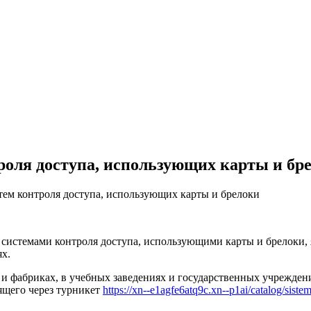
роля доступа, использующих карты и бр
тем контроля доступа, использующих карты и брелоки
системами контроля доступа, использующими карты и брелоки,
х.
 фабриках, в учебных заведениях и государственных учреждения
ящего через турникет
https://xn--e1agfe6atq9c.xn--p1ai/catalog/siste