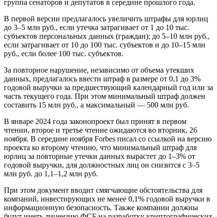
группа сенаторов и депутатов в середине прошлого года.
В первой версии предлагалось увеличить штрафы для юрлиц
до 3–5 млн руб., если утечка затрагивает от 1 до 10 тыс.
субъектов персональных данных (граждан); до 5–10 млн руб.,
если затрагивает от 10 до 100 тыс. субъектов и до 10–15 млн
руб., если более 100 тыс. субъектов.
За повторное нарушение, независимо от объема утекших
данных, предлагалось ввести штраф в размере от 0,1 до 3%
годовой выручки за предшествующий календарный год или за
часть текущего года. При этом минимальный штраф должен
составить 15 млн руб., а максимальный — 500 млн руб.
В январе 2024 года законопроект был принят в первом
чтении, второе и третье чтение ожидаются во вторник, 26
ноября. В середине ноября Forbes писал со ссылкой на версию
проекта ко второму чтению, что минимальный штраф для
юрлиц за повторные утечки данных вырастет до 1–3% от
годовой выручки, для должностных лиц он снизится с 3–5
млн руб. до 1,1–1,2 млн руб.
При этом документ вводит смягчающие обстоятельства для
компаний, инвестирующих не менее 0,1% годовой выручки в
информационную безопасность. Также компании должны
будут иметь лицензию ФСБ на разработку криптографических