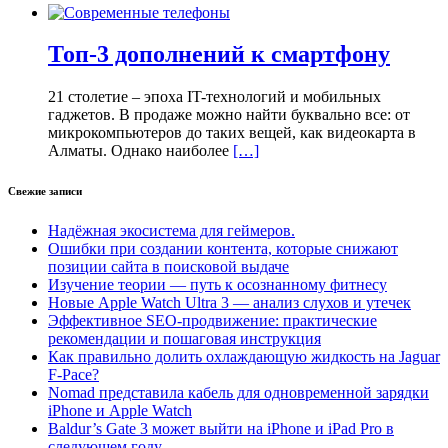
Топ-3 дополнений к смартфону
21 столетие – эпоха IT-технологий и мобильных
гаджетов. В продаже можно найти буквально все: от
микрокомпьютеров до таких вещей, как видеокарта в
Алматы. Однако наиболее
[…]
Свежие записи
Надёжная экосистема для геймеров.
Ошибки при создании контента, которые снижают
позиции сайта в поисковой выдаче
Изучение теории — путь к осознанному фитнесу
Новые Apple Watch Ultra 3 — анализ слухов и утечек
Эффективное SEO-продвижение: практические
рекомендации и пошаговая инструкция
Как правильно долить охлаждающую жидкость на Jaguar
F-Pace?
Nomad представила кабель для одновременной зарядки
iPhone и Apple Watch
Baldur’s Gate 3 может выйти на iPhone и iPad Pro в
следующем году