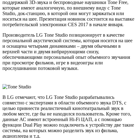
поддержкой 3D-звука и беспроводные наушники Tone Free,
которые имеют аналогичную, по внешнему виду с Tone
Studio, док-станцию, в которой они могут заряжаться или
носиться на шее. Презентация новинок состоится на выставке
потребительской электроники CES 2017 в начале января.
Производитель LG Tone Studio позиционирует в качестве
персональной акустической системы, которая носится на шее
и оснащена четырьмя динамиками – двумя обычными в
верхней части и двумя вибрирующими снизу,
обеспечивающими персональный опыт объемного звучания
при просмотре фильмов, игре в видеоигры или
прослушивании потоковой музыки.
В LG отмечают, что LG Tone Studio разрабатывались
совместно с экспертами в области объемного звука DTS, с
целью привнести реалистичный кинотеатральный звук в
любом месте, где бы не находился пользователь. Кроме того,
данные АС имеют встроенный Hi-Fi ЦАП, а с помощью
функции Dual Play можно подключить к устройству две такие
системы, на которых можно разделить звук из фильма,
аудиоплеера и т.д.