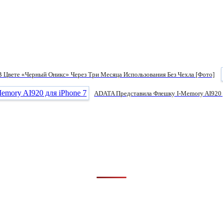
 В Цвете «черный Оникс» Через Три Месяца Использования Без Чехла [фото]
ADATA Представила Флешку I-Memory AI920 