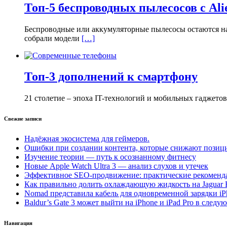
Топ-5 беспроводных пылесосов с Ali
Беспроводные или аккумуляторные пылесосы остаются на 
собрали модели
[…]
Топ-3 дополнений к смартфону
21 столетие – эпоха IT-технологий и мобильных гаджето
Свежие записи
Надёжная экосистема для геймеров.
Ошибки при создании контента, которые снижают позици
Изучение теории — путь к осознанному фитнесу
Новые Apple Watch Ultra 3 — анализ слухов и утечек
Эффективное SEO-продвижение: практические рекоменд
Как правильно долить охлаждающую жидкость на Jaguar 
Nomad представила кабель для одновременной зарядки iP
Baldur’s Gate 3 может выйти на iPhone и iPad Pro в следу
Навигация