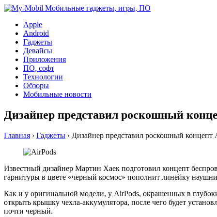
Apple
Android
Гаджеты
Девайсы
Приложения
ПО, софт
Технологии
Обзоры
Мобильные новости
Дизайнер представил роскошный концеп
Главная
›
Гаджеты
›
Дизайнер представил роскошный концепт A
Известный дизайнер Мартин Хаек подготовил концепт беспровод
гарнитуры в цвете «черный космос» пополнит линейку наушник
Как и у оригинальной модели, у AirPods, окрашенных в глубок
открыть крышку чехла-аккумулятора, после чего будет установ
почти черный.