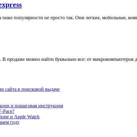
express
пике популярности не просто так. Они легкие, мобильные, комп
в. В продаже можно найти буквально все: от микрокомпьютеров 
и сайта в поисковой выдаче
ации и пошаговая инструкция
F-Pace?
hone и Apple Watch
ющем году