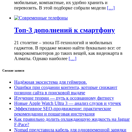
мобильные, компактные, их удобно хранить и
перевозить. В этой подборке собрали модели
[…]
Топ-3 дополнений к смартфону
21 столетие – эпоха IT-технологий и мобильных
гаджетов. В продаже можно найти буквально все: от
микрокомпьютеров до таких вещей, как видеокарта в
Алматы. Однако наиболее
[…]
Свежие записи
Надёжная экосистема для геймеров.
Ошибки при создании контента, которые снижают
позиции сайта в поисковой выдаче
Изучение теории — путь к осознанному фитнесу
Новые Apple Watch Ultra 3 — анализ слухов и утечек
Эффективное SEO-продвижение: практические
рекомендации и пошаговая инструкция
Как правильно долить охлаждающую жидкость на Jaguar
F-Pace?
Nomad представила кабель для одновременной зарядки