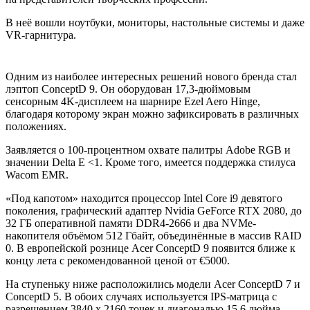
В неё вошли ноутбуки, мониторы, настольные системы и даже
VR-гарнитура.
Одним из наиболее интересных решений нового бренда стал
лэптоп ConceptD 9. Он оборудован 17,3-дюймовым
сенсорным 4K-дисплеем на шарнире Ezel Aero Hinge,
благодаря которому экран можно зафиксировать в различных
положениях.
Заявляется о 100-процентном охвате палитры Adobe RGB и
значении Delta E <1. Кроме того, имеется поддержка стилуса
Wacom EMR.
«Под капотом» находится процессор Intel Core i9 девятого
поколения, графический адаптер Nvidia GeForce RTX 2080, до
32 ГБ оперативной памяти DDR4-2666 и два NVMe-
накопителя объёмом 512 Гбайт, объединённые в массив RAID
0. В европейской рознице Acer ConceptD 9 появится ближе к
концу лета с рекомендованной ценой от €5000.
На ступеньку ниже расположились модели Acer ConceptD 7 и
ConceptD 5. В обоих случаях используется IPS-матрица с
разрешением 3840 x 2160 точек и диагональю 15,6 дюйма,