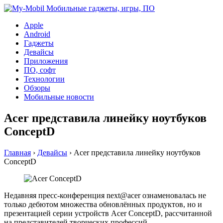
Apple
Android
Гаджеты
Девайсы
Приложения
ПО, софт
Технологии
Обзоры
Мобильные новости
Acer представила линейку ноутбуков
ConceptD
Главная
›
Девайсы
›
Acer представила линейку ноутбуков
ConceptD
Недавняя пресс-конференция next@acer ознаменовалась не
только дебютом множества обновлённых продуктов, но и
презентацией серии устройств Acer ConceptD, рассчитанной
на представителей творческих профессий.