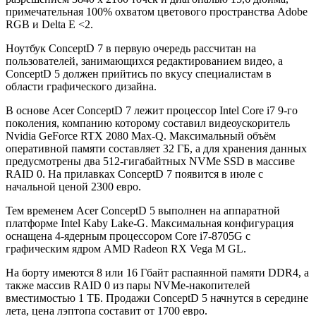
примечательная 100% охватом цветового пространства Adobe
RGB и Delta E <2.
Ноутбук ConceptD 7 в первую очередь рассчитан на
пользователей, занимающихся редактированием видео, а
ConceptD 5 должен прийтись по вкусу специалистам в
области графического дизайна.
В основе Acer ConceptD 7 лежит процессор Intel Core i7 9-го
поколения, компанию которому составил видеоускоритель
Nvidia GeForce RTX 2080 Max-Q. Максимальный объём
оперативной памяти составляет 32 ГБ, а для хранения данных
предусмотрены два 512-гигабайтных NVMe SSD в массиве
RAID 0. На прилавках ConceptD 7 появится в июле с
начальной ценой 2300 евро.
Тем временем Acer ConceptD 5 выполнен на аппаратной
платформе Intel Kaby Lake-G. Максимальная конфигурация
оснащена 4-ядерным процессором Core i7-8705G с
графическим ядром AMD Radeon RX Vega M GL.
На борту имеются 8 или 16 Гбайт распаянной памяти DDR4, а
также массив RAID 0 из пары NVMe-накопителей
вместимостью 1 ТБ. Продажи ConceptD 5 начнутся в середине
лета, цена лэптопа составит от 1700 евро.